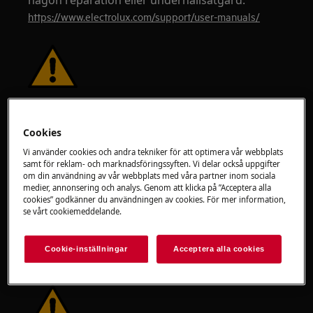
någon reparation eller underhållsåtgärd.
https://www.electrolux.com/support/user-manuals/
VARNING!
RISK FÖR ELEKTRISK STÖT
Innan någon reparation eller underhållsåtgärd,
Cookies
inaktivera apparaten och koppla bort
Vi använder cookies och andra tekniker för att optimera vår webbplats
stickkontakten från vägguttaget.
samt för reklam- och marknadsföringssyften. Vi delar också uppgifter
om din användning av vår webbplats med våra partner inom sociala
medier, annonsering och analys. Genom att klicka på ”Acceptera alla
cookies” godkänner du användningen av cookies. För mer information,
se vårt cookiemeddelande.
Cookie-inställningar
Acceptera alla cookies