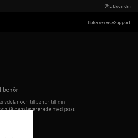
Erbjudanden
Boka service
Support
llbehör
ervdelar och tillbehör till din
och få dem levererade med post