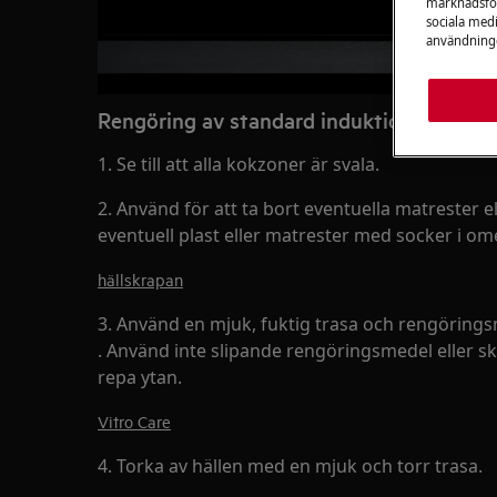
marknadsför
sociala medi
användninge
Rengöring av standard induktionshäll
1. Se till att alla kokzoner är svala.
2. Använd för att ta bort eventuella matrester elle
eventuell plast eller matrester med socker i om
hällskrapan
3. Använd en mjuk, fuktig trasa och rengöring
. Använd inte slipande rengöringsmedel eller 
repa ytan.
Vitro Care
4. Torka av hällen med en mjuk och torr trasa.