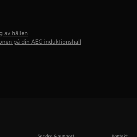
g av hällen
ionen på din AEG induktionshäll
Service & support
Kontakt