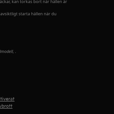
fläckar, kan torkas bort när hällen är
vsiktligt starta hällen när du
llmodell,
.
tiverat
vbrott