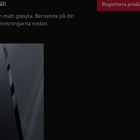
äll
Registrera prod
n matt glasyta. Beroende på din
sanvisningarna nedan.