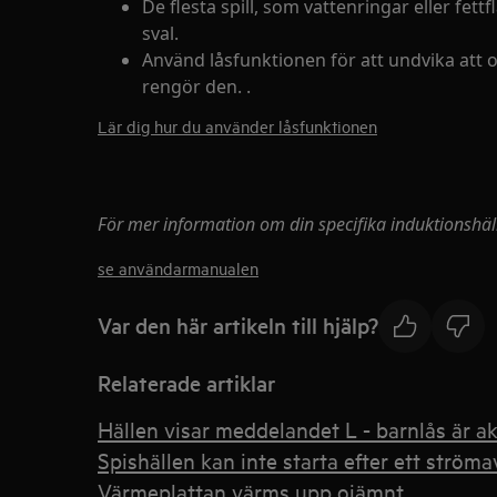
De flesta spill, som vattenringar eller fett
sval.
Använd låsfunktionen för att undvika att oa
rengör den. .
Lär dig hur du använder låsfunktionen
För mer information om din specifika induktionshä
se användarmanualen
Var den här artikeln till hjälp?
Relaterade artiklar
Hällen visar meddelandet L - barnlås är ak
Spishällen kan inte starta efter ett ströma
Värmeplattan värms upp ojämnt