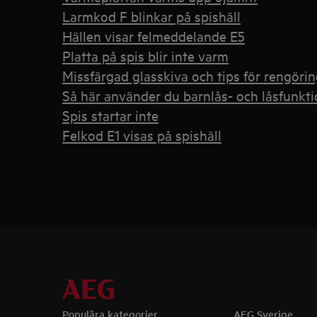
Larmkod F blinkar på spishäll
Hällen visar felmeddelande E5
Platta på spis blir inte varm
Missfärgad glasskiva och tips för rengörin
Så här använder du barnlås- och låsfunkt
Spis startar inte
Felkod E1 visas på spishäll
Populära kategorier
AEG Sverige