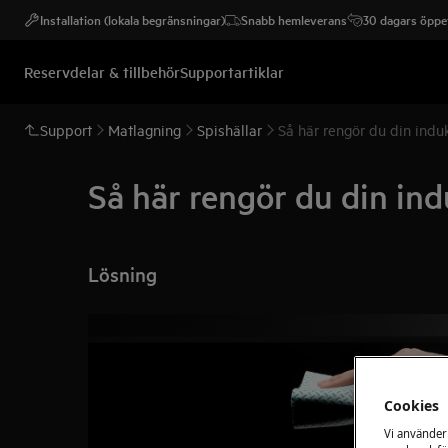
Installation (lokala begränsningar)
Snabb hemleverans
30 dagars öppet
Reservdelar & tillbehör
Supportartiklar
Support
Matlagning
Spishällar
Så här rengör du din indu
Så här rengör du din in
Lösning
Cookies
Vi använder