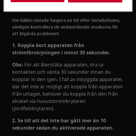
säkerställer säkerhet och överensstämmelse
med lokala föreskrifter.
Om hällen slutade fungera en tid efter installationen,
vänligen kontrollera de nedanstående orsakerna för
att åtgärda problemet:
1. Koppla bort apparaten från
strömförsörjningen i minst 30 sekunder.
Obs:
För att återställa apparaten, dra ur
kontakten och vänta 30 sekunder innan du
kopplar in den igen. I fall av inbyggda apparater,
där det inte är möjligt att koppla från apparaten
från uttaget, behöver du koppla från den från
elnätet via huvudströmbrytaren
(jordfelsbrytaren).
2.
Se till att det inte har gått mer än 10
sekunder sedan du aktiverade apparaten.