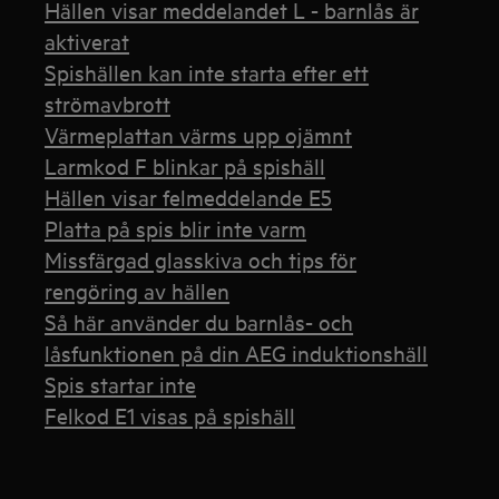
Hällen visar meddelandet L - barnlås är
aktiverat
Spishällen kan inte starta efter ett
strömavbrott
Värmeplattan värms upp ojämnt
Larmkod F blinkar på spishäll
Hällen visar felmeddelande E5
Platta på spis blir inte varm
Missfärgad glasskiva och tips för
rengöring av hällen
Så här använder du barnlås- och
låsfunktionen på din AEG induktionshäll
Spis startar inte
Felkod E1 visas på spishäll