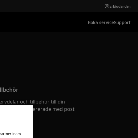
Erbjudanden
Boka service
Support
llbehör
ervdelar och tillbehör till din
och få dem levererade med post
 partner inom