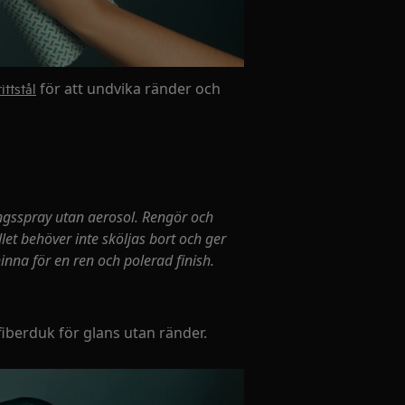
för att undvika ränder och
ittstål
ringsspray utan aerosol. Rengör och
edlet behöver inte sköljas bort och ger
na för en ren och polerad finish.
fiberduk för glans utan ränder.