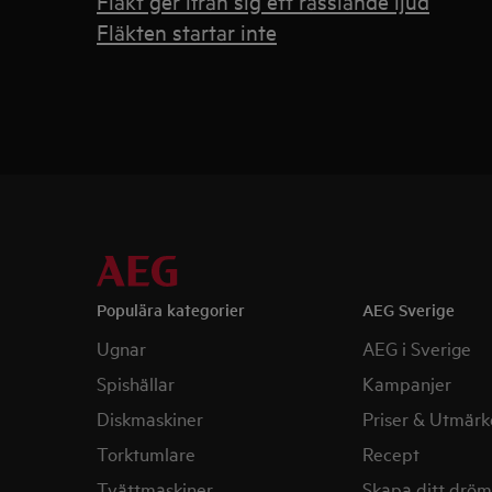
Fläkt ger ifrån sig ett rasslande ljud
Fläkten startar inte
Populära kategorier
AEG Sverige
Ugnar
AEG i Sverige
Spishällar
Kampanjer
Diskmaskiner
Priser & Utmärk
Torktumlare
Recept
Tvättmaskiner
Skapa ditt drö