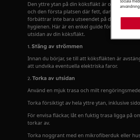
sociala medi
Den yttre ytan på din köksfläkt är ofta det första 
användninge
och den första platsen där fett, damm och finge
förbättrar inte bara utseendet på ditt kök utan h
hygienen. Här är en enkel guide för att hjälpa d
utsidan av din köksfläkt.
1.
Stäng av strömmen
Innan du börjar, se till att köksfläkten är avst
att undvika eventuella elektriska faror.
2.
Torka av utsidan
Använd en mjuk trasa och milt rengöringsmedel
Torka försiktigt av hela yttre ytan, inklusive si
För envisa fläckar, låt en fuktig trasa ligga på
torkar av.
Torka noggrant med en mikrofiberduk eller hus