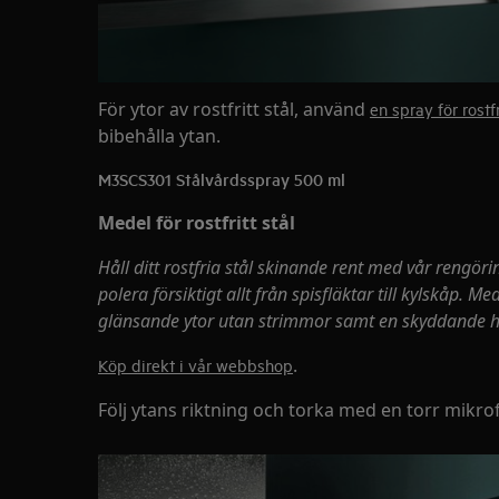
För ytor av rostfritt stål, använd
en spray för rostfr
bibehålla ytan.
M3SCS301 Stålvårdsspray 500 ml
Medel för rostfritt stål
Håll ditt rostfria stål skinande rent med vår rengö
polera försiktigt allt från spisfläktar till kylskåp. M
glänsande ytor utan strimmor samt en skyddande hin
.
Köp direkt i vår webbshop
Följ ytans riktning och torka med en torr mikro