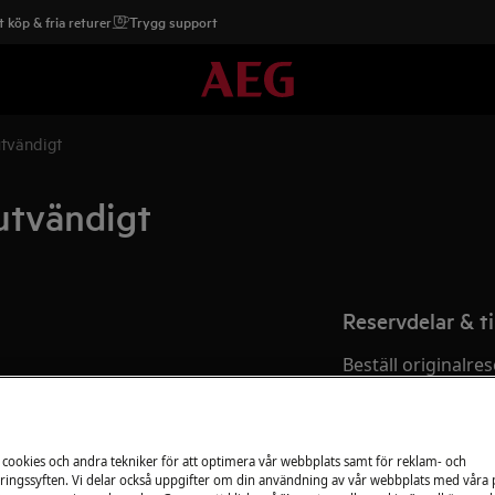
 köp & fria returer
Trygg support
utvändigt
utvändigt
Reservdelar & ti
Beställ originalres
?
produkt från aeg 
snabbt och billigt.
 cookies och andra tekniker för att optimera vår webbplats samt för reklam- och
ingssyften. Vi delar också uppgifter om din användning av vår webbplats med våra
Till webbshop