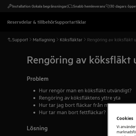
Installation (lokala begränsningar)
Snabb hemleverans
30 dagars öppet
Reservdelar & tillbehör
Supportartiklar
Support
Matlagning
Köksfläktar
Rengöring av köksfläkt 
Rengöring av köksfläkt 
Problem
Hur rengör man en köksfläkt utvändigt?
Rengöring av köksfläktens yttre yta
Hur tar jag bort fläckar från min köksfläkt
Hur tar man bort fettfläckar?
Cookies
Lösning
Vi använder
marknadsför