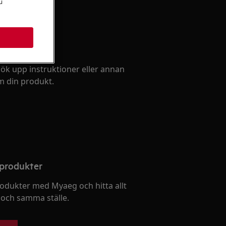
u
uktmanual
ök upp instruktioner eller annan
 din produkt.
 produkter
rodukter med Myaeg och hitta allt
 och samma ställe.