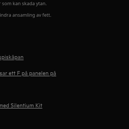
r som kan skada ytan.
indra ansamling av fett.
spiskåpan
isar ett F på panelen på
med Silentium Kit