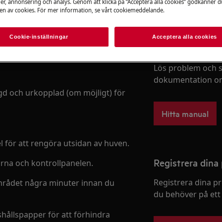
er, annonsering och analys. Genom att klicka på ”Acceptera alla cookies” godkänner d
folk lägger märke till i ditt kök -
n av cookies. För mer information, se vårt cookiemeddelande.
ravtryck samlas. Att hålla den ren
jälper också till att upprätthålla
Cookie-inställningar
Acceptera alla cookies
ig att effektivt och säkert rengöra
Hitta din prod
Lös problem och s
dokumentation om
ängd och urkopplad (om möjligt) för
Hitta manual
 för att rengöra utsidan av huven.
Registrera dina
dorna och kontrollpanelen.
Registrera dina p
 området några minuter innan du
du behöver på ett
hållspapper för att förhindra