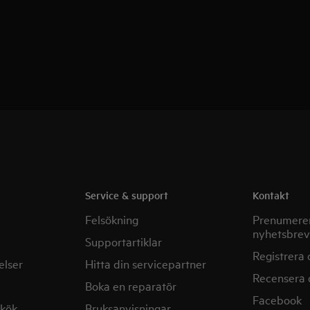
Service & support
Kontakt
Felsökning
Prenumerer
nyhetsbrev
Supportartiklar
Registrera 
elser
Hitta din servicepartner
Recensera 
Boka en reparatör
Facebook
mkök
Bruksanvisningar