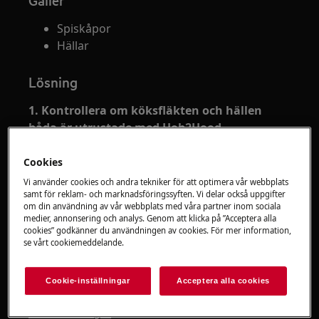
Gäller
Spiskåpor
Hällar
Lösning
1. Kontrollera om köksfläkten och hällen
båda är utrustade med Hob2Hood-
funktionen.
Cookies
2. Ställ in Hob2Hood-funktionen enligt
Vi använder cookies och andra tekniker för att optimera vår webbplats
beskrivningen i bruksanvisningen.
samt för reklam- och marknadsföringssyften. Vi delar också uppgifter
om din användning av vår webbplats med våra partner inom sociala
För de flesta köksfläktar är fjärrsystemet
medier, annonsering och analys. Genom att klicka på ”Acceptera alla
cookies” godkänner du användningen av cookies. För mer information,
ursprungligen avaktiverat. Aktivera den
se vårt cookiemeddelande.
innan du använder funktionen.
För mer information se huvens
Cookie-inställningar
Acceptera alla cookies
användarmanual. Ladda ner .
bruksanvisningen