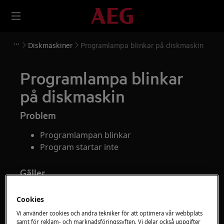
Diskmaskiner
Programlampa blinkar på diskmaskin
Programlampa blinkar
på diskmaskin
Problem
Programlampan blinkar
Program startar inte
Gäller
Integrerad diskmaskin
Cookies
Fristående diskmaskin
Vi använder cookies och andra tekniker för att optimera vår webbplats
samt för reklam- och marknadsföringssyften. Vi delar också uppgifter