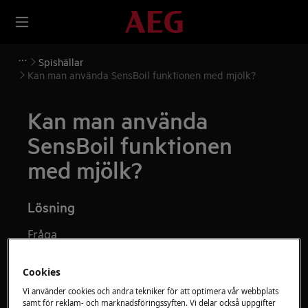
Spishällar
Kan man använda SensBoil funktionen med mjölk?
Kan man använda
SensBoil funktionen
med mjölk?
Lösning
Fråga
Kan man använda SensBoil
Cookies
funktionen med mjölk?
Vi använder cookies och andra tekniker för att optimera vår webbplats
Avser
samt för reklam- och marknadsföringssyften. Vi delar också uppgifter