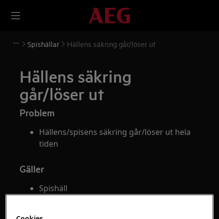
Spishällar
Hällens säkring går/löser ut
Hällens säkring
går/löser ut
Problem
Hällens/spisens säkring går/löser ut hela
tiden
Gäller
Spishäll
Induktionshäll
Highlighthäll
Cookies