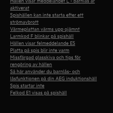
Hällen visar meddelandet L - barnlås är
aktiverat
Spishällen kan inte starta efter ett
strömavbrott
Värmeplattan värms upp ojämnt
Larmkod F blinkar på spishäll
Hällen visar felmeddelande E5
Platta på spis blir inte varm
Missfärgad glasskiva och tips för
rengöring av hällen
Så här använder du barnlås- och
låsfunktionen på din AEG induktionshäll
Spis startar inte
Felkod E1 visas på spishäll