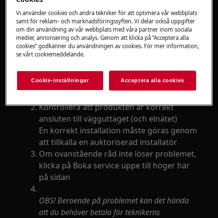
Vi använder cookies och andra tekniker för att optimera vår webbplats
Lösning
samt för reklam- och marknadsföringssyften. Vi delar också uppgifter
om din användning av vår webbplats med våra partner inom sociala
Kontrollera att säkringen har tillräcklig
medier, annonsering och analys. Genom att klicka på ”Acceptera alla
cookies” godkänner du användningen av cookies. För mer information,
kapacitet för effektbelastningen
se vårt cookiemeddelande.
Kontrollera med behörig elektriker om du
har en säkring av rätt kapacitet och om
Cookie-inställningar
Acceptera alla cookies
spisen är ansluten till en separat
säkringsgrupp
Kontrollera att produkten är korrekt
ansluten till vägguttaget (och elnätet)
En korrekt installation måste göras genom
att tillkalla en auktoriserad installatör
Om ovanstående råd inte löser problemet,
klicka på Boka service uppe till höger här
på sidan
OBS! Beroende på problemet kan det hända
att du behöver betala för teknikerns