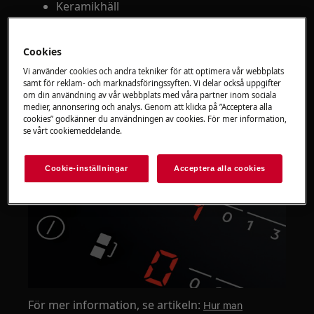
Keramikhäll
Induktionshäll
Cookies
Lösning
Vi använder cookies och andra tekniker för att optimera vår webbplats
samt för reklam- och marknadsföringssyften. Vi delar också uppgifter
1. För att avaktivera, klicka på STOP+GO eller
om din användning av vår webbplats med våra partner inom sociala
| | (paus)-knappen.
medier, annonsering och analys. Genom att klicka på ”Acceptera alla
cookies” godkänner du användningen av cookies. För mer information,
se vårt cookiemeddelande.
Cookie-inställningar
Acceptera alla cookies
För mer information, se artikeln:
Hur man