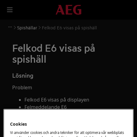
Spishällar
Felkod E6 visas på spishäll
Felkod E6 visas på
spishäll
Lösning
Problem
Felkod E6 visas på displayen
Felmeddelande E6
Avser
Cookies
Spis
Vi använder cookies och andra tekniker för att optimera vår webbplats