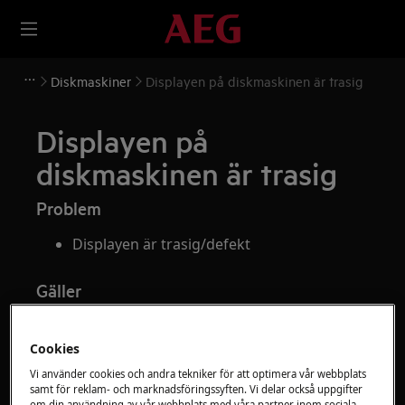
Diskmaskiner
Displayen på diskmaskinen är trasig
Displayen på
diskmaskinen är trasig
Problem
Displayen är trasig/defekt
Gäller
Integrerad diskmaskin
Fristående diskmaskin
Cookies
Vi använder cookies och andra tekniker för att optimera vår webbplats
Lösning
samt för reklam- och marknadsföringssyften. Vi delar också uppgifter
om din användning av vår webbplats med våra partner inom sociala