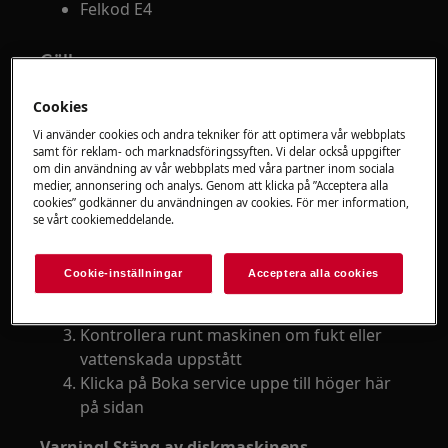
Felkod E4
Gäller
Fristående diskmaskin
Cookies
Integrerad diskmaskin
Vi använder cookies och andra tekniker för att optimera vår webbplats
Bänkdiskmaskin
samt för reklam- och marknadsföringssyften. Vi delar också uppgifter
om din användning av vår webbplats med våra partner inom sociala
medier, annonsering och analys. Genom att klicka på ”Acceptera alla
Lösning
cookies” godkänner du användningen av cookies. För mer information,
se vårt cookiemeddelande.
Stäng av vattentillförseln för att undvika
översvämning
Cookie-inställningar
Acceptera alla cookies
Går pumpen hela tiden och går inte att
stänga av, gör produkten strömlös
Kontrollera runt maskinen om fukt eller
vattenskada uppstått
Klicka på Boka service uppe till höger här
på sidan
Varning! Stäng av diskmaskinens