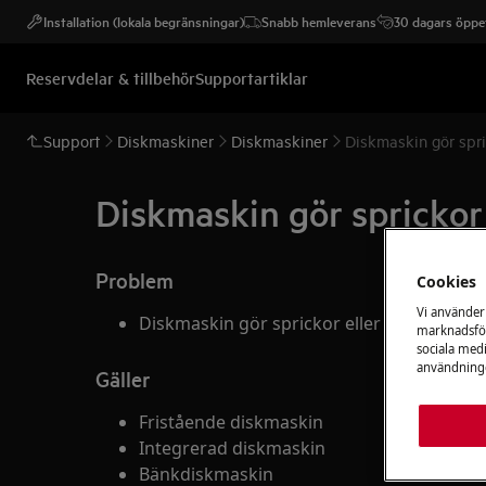
Installation (lokala begränsningar)
Snabb hemleverans
30 dagars öppet
Reservdelar & tillbehör
Supportartiklar
Support
Diskmaskiner
Diskmaskiner
Diskmaskin gör spri
Diskmaskin gör sprickor
Problem
Cookies
Vi använder
Diskmaskin gör sprickor eller repor på gl
marknadsför
sociala medi
användninge
Gäller
Fristående diskmaskin
Integrerad diskmaskin
Bänkdiskmaskin