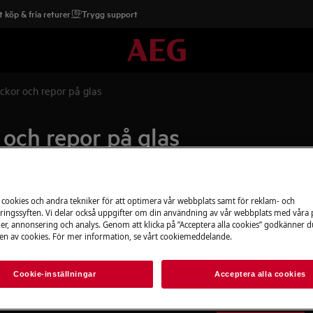
 köp & fria returer
Trygg support
ckor och repor på glas
 och repor på glas
Boka service
 cookies och andra tekniker för att optimera vår webbplats samt för reklam- och
as
ingssyften. Vi delar också uppgifter om din användning av vår webbplats med våra
er, annonsering och analys. Genom att klicka på ”Acceptera alla cookies” godkänner d
Är din produkt i b
n av cookies. För mer information, se vårt cookiemeddelande.
gärna. Alla våra te
använder oss bara
Cookie-inställningar
Acceptera alla cookies
erbjuder vi reparati