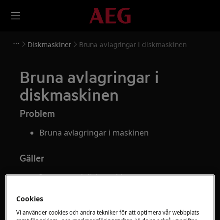
Diskmaskiner
Bruna avlagringar i diskmaskinen
Bruna avlagringar i
diskmaskinen
Problem
Bruna avlagringar i maskinen
Gäller
Intergrerad diskmaskin
Fristående diskmaskin
Cookies
Bänkdiskmaskin
Vi använder cookies och andra tekniker för att optimera vår webbplats