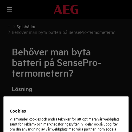
Spishällar
Behöver man byta batteri på SensePro-termometern?
Behöver man byta
batteri på SensePro-
termometern?
Lösning
Fråga
Cookies
Behöver man byta ut batteri på SensPro-
termometern?
Vi använder cookies och andra tekniker för att optimera vår webbplats
samt för reklam- och marknadsföringssyften. Vi delar också uppgifter
Avser
om din användning av vår webbplats med våra partner inom sociala