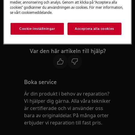
medier, annonsering och analys. Genom att klicka på ”Acceptera alla
cookies” godkänner du användningen av cookies. För mer information,
SensePro-termometern
se vårt cookiemeddelande.
Svar
Cookie-inställningar
Acceptera alla cookies
Nej. Termometern använder sig av
kristaller som inte behöver bytas ut
Var den här artikeln till hjälp?
Boka service
Är din produkt i behov av reparation?
Vi hjälper dig gärna. Alla våra tekniker
är certifierade och vi använder oss
bara av originaldelar. På många orter
erbjuder vi reparation till fast pris.