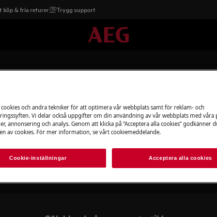
 köp & fria returer
Trygg support
 cookies och andra tekniker för att optimera vår webbplats samt för reklam- och
ingssyften. Vi delar också uppgifter om din användning av vår webbplats med våra
er, annonsering och analys. Genom att klicka på ”Acceptera alla cookies” godkänner d
Stöd för Värmelådor
n av cookies. För mer information, se vårt cookiemeddelande.
Cookie-inställningar
Acceptera alla cookies