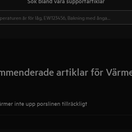
Sök bland våra supportartiklar
menderade artiklar för Värm
mer inte upp porslinen tillräckligt