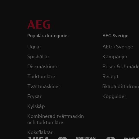
Populära kategorier
AEG Sverige
Ugnar
AEG i Sverige
Spishällar
Kampanjer
Diskmaskiner
Priser & Utmärk
Torktumlare
Recept
Tvättmaskiner
Skapa ditt drö
Frysar
Köpguider
Kylskåp
Kombinerad tvättmaskin
och torktumlare
Köksfläktar