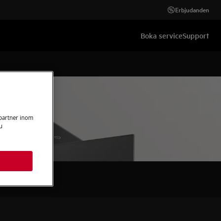
Erbjudanden
Boka service
Support
 partner inom
u