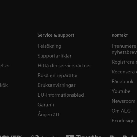
Service & support
Kontakt
Felsökning
Prenumerer
nyhetsbrev
Supportartiklar
Registrera 
elser
Hitta din servicepartner
Recensera 
Boka en reparatör
Facebook
mkök
Bruksanvisningar
Youtube
EU-informationsblad
Newsroom
Garanti
Om AEG
Ångerrätt
Ecodesign