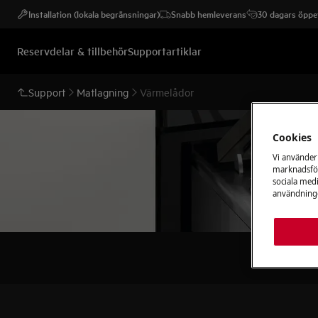
Installation (lokala begränsningar)
Snabb hemleverans
30 dagars öppet
Reservdelar & tillbehör
Supportartiklar
Support
Matlagning
Värmelådor
Cookies
Vi använder
marknadsför
sociala medi
användninge