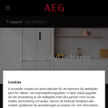
Support
Kyl och frys
Stöd för Kyl och frys
Cookies
Vi använder cookies och andra tekniker för att optimera vår webbplats
samt för reklam- och marknadsföringssyften. Vi delar också uppgifter
Sök bland våra supportartiklar
om din användning av vår webbplats med våra partner inom sociala
medier, annonsering och analys. Genom att klicka på ”Acceptera alla
cookies” godkänner du användningen av cookies. För mer information,