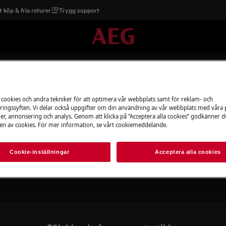
 köp & fria returer
Trygg support
 cookies och andra tekniker för att optimera vår webbplats samt för reklam- och
ingssyften. Vi delar också uppgifter om din användning av vår webbplats med våra
er, annonsering och analys. Genom att klicka på ”Acceptera alla cookies” godkänner d
n av cookies. För mer information, se vårt cookiemeddelande.
Stöd för Vattenkokare
Cookie-inställningar
Acceptera alla cookies