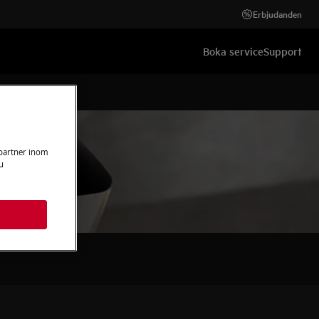
Erbjudanden
Boka service
Support
 partner inom
u