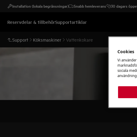
Installation (lokala begränsningar)
Snabb hemleverans
30 dagars öppet
Reservdelar & tillbehör
Supportartiklar
Support
Köksmaskiner
Vattenkokare
Cookies
Vi använder
marknadsför
sociala medi
användninge