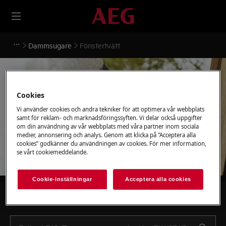
Dammsugare
Fönstertvätt
Cookies
Vi använder cookies och andra tekniker för att optimera vår webbplats
Stöd för Fönstertvätt
samt för reklam- och marknadsföringssyften. Vi delar också uppgifter
om din användning av vår webbplats med våra partner inom sociala
medier, annonsering och analys. Genom att klicka på ”Acceptera alla
cookies” godkänner du användningen av cookies. För mer information,
se vårt cookiemeddelande.
Cookie-inställningar
Acceptera alla cookies
Sök bland våra supportartiklar