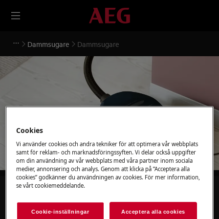
Dammsugare
Dammsugare
Stöd för Dammsugare
Cookies
Vi använder cookies och andra tekniker för att optimera vår webbplats
samt för reklam- och marknadsföringssyften. Vi delar också uppgifter
om din användning av vår webbplats med våra partner inom sociala
medier, annonsering och analys. Genom att klicka på ”Acceptera alla
cookies” godkänner du användningen av cookies. För mer information,
se vårt cookiemeddelande.
Sök bland våra supportartiklar
Cookie-inställningar
Acceptera alla cookies