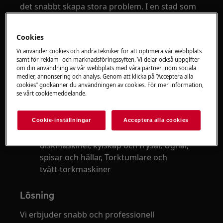
det snabbt skapa stora problem. I en stad som
Stockholm, där tempot ofta är högt, kan en
trasig tvättmaskin, diskmaskin eller kyl påverka
Cookies
både tid och rutiner.
Vi använder cookies och andra tekniker för att optimera vår webbplats
samt för reklam- och marknadsföringssyften. Vi delar också uppgifter
Många efterfrågar därför snabb och pålitlig
om din användning av vår webbplats med våra partner inom sociala
lokal service utan långa väntetider.
medier, annonsering och analys. Genom att klicka på ”Acceptera alla
cookies” godkänner du användningen av cookies. För mer information,
se vårt cookiemeddelande.
Gäller
Vitvarureparation i privata hem i
Cookie-inställningar
Acceptera alla cookies
Stockholm med omnejd, Tvättmaskiner,
diskmaskiner, kylskåp och frysar, Ugnar,
spisar och hällar, Torktumlare och
tvätt‑torkmaskiner
Lösning
Vi erbjuder snabb och professionell