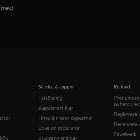
rrekt
Service & support
Kontakt
Felsökning
Prenumerer
nyhetsbrev
Supportartiklar
Registrera 
elser
Hitta din servicepartner
Recensera 
Boka en reparatör
Facebook
mkök
Bruksanvisningar