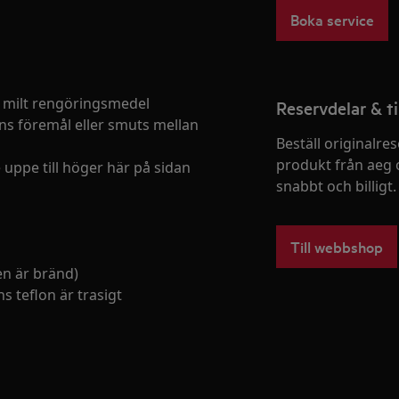
Boka service
 milt rengöringsmedel
Reservdelar & ti
inns föremål eller smuts mellan
Beställ originalres
produkt från aeg 
 uppe till höger här på sidan
snabbt och billigt.
Till webbshop
en är bränd)
 teflon är trasigt