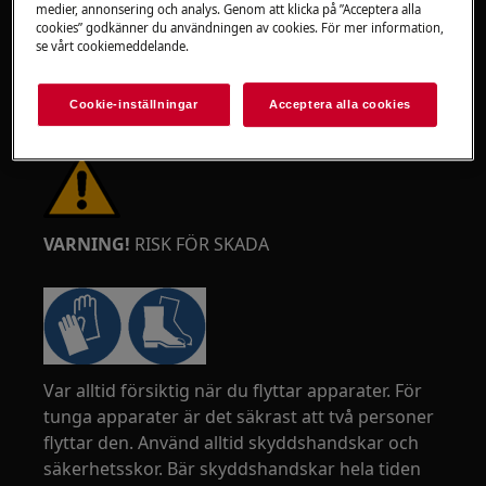
medier, annonsering och analys. Genom att klicka på ”Acceptera alla
cookies” godkänner du användningen av cookies. För mer information,
se vårt cookiemeddelande.
Cookie-inställningar
Acceptera alla cookies
VARNING!
RISK FÖR SKADA
Var alltid försiktig när du flyttar apparater. För
tunga apparater är det säkrast att två personer
flyttar den. Använd alltid skyddshandskar och
säkerhetsskor. Bär skyddshandskar hela tiden