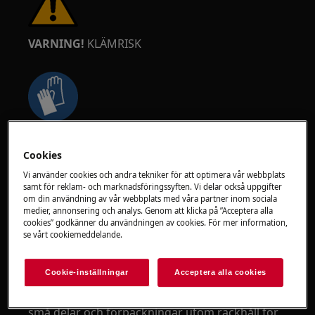
VARNING!
KLÄMRISK
Använd skyddshandskar om du utför
underhålls- eller reparationsarbete som
Cookies
involverar remmar.
Vi använder cookies och andra tekniker för att optimera vår webbplats
samt för reklam- och marknadsföringssyften. Vi delar också uppgifter
om din användning av vår webbplats med våra partner inom sociala
medier, annonsering och analys. Genom att klicka på ”Acceptera alla
cookies” godkänner du användningen av cookies. För mer information,
se vårt cookiemeddelande.
VARNING!
KVÄVNINGSRISK
Cookie-inställningar
Acceptera alla cookies
Små delar, inte för barn under 3 år. Förvara alla
små delar och förpackningar utom räckhåll för