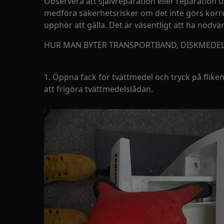
Observera att självreparation eller reparation u
medföra säkerhetsrisker om det inte görs korre
upphör att gälla. Det är väsentligt att ha nödv
HUR MAN BYTER TRANSPORTBAND, DISKMEDE
1. Öppna fack för tvättmedel och tryck på fliken 
att frigöra tvättmedelslådan.