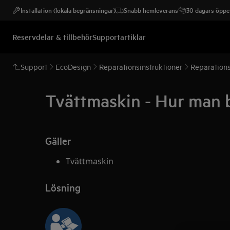
Installation (lokala begränsningar)
Snabb hemleverans
30 dagars öppet
Reservdelar & tillbehör
Supportartiklar
Support
EcoDesign
Reparationsinstruktioner
Reparations
Tvättmaskin - Hur man b
Gäller
Tvättmaskin
Lösning