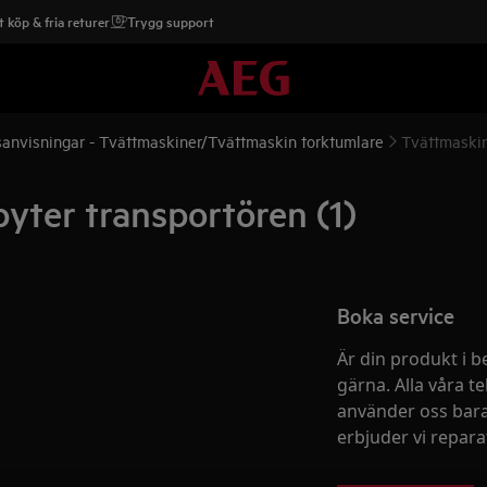
 köp & fria returer
Trygg support
anvisningar - Tvättmaskiner/Tvättmaskin torktumlare
Tvättmaskin
yter transportören (1)
Boka service
Är din produkt i b
gärna. Alla våra te
använder oss bara
erbjuder vi reparati