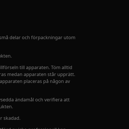
la små delar och förpackningar utom
ukten.
lförseln till apparaten. Töm alltid
föras medan apparaten står upprätt.
 apparaten placeras på någon av
vsedda ändamål och verifiera att
ukten.
är skadad.