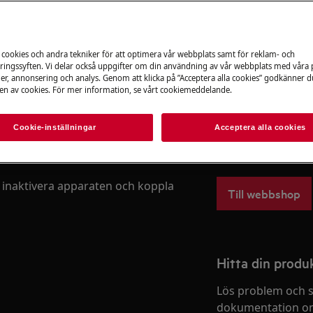
Boka service
i produktens användarmanual innan
.
 cookies och andra tekniker för att optimera vår webbplats samt för reklam- och
ingssyften. Vi delar också uppgifter om din användning av vår webbplats med våra
er, annonsering och analys. Genom att klicka på ”Acceptera alla cookies” godkänner d
Reservdelar & ti
n av cookies. För mer information, se vårt cookiemeddelande.
Beställ originalres
produkt från aeg 
Cookie-inställningar
Acceptera alla cookies
snabbt och billigt.
 inaktivera apparaten och koppla
Till webbshop
Hitta din prod
Lös problem och s
dokumentation om