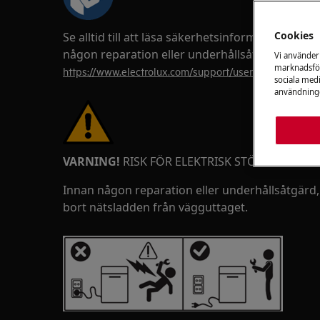
Cookies
Se alltid till att läsa säkerhetsinformationen 
någon reparation eller underhållsåtgärd utförs
Vi använder
marknadsför
https://www.electrolux.com/support/user-manuals/
sociala medi
användninge
VARNING!
RISK FÖR ELEKTRISK STÖT
Innan någon reparation eller underhållsåtgärd,
bort nätsladden från vägguttaget.