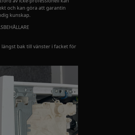
tförd av icke-professionell kan
kt och kan göra att garantin
ändig kunskap.
LSBEHÅLLARE
längst bak till vänster i facket för