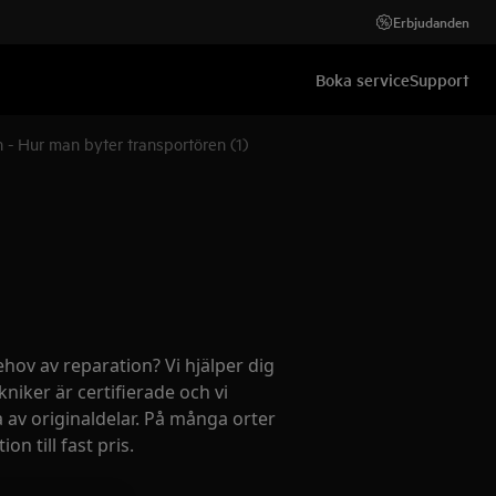
Erbjudanden
Boka service
Support
 - Hur man byter transportören (1)
ehov av reparation? Vi hjälper dig
kniker är certifierade och vi
 av originaldelar. På många orter
on till fast pris.