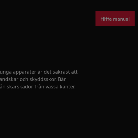
Hitta manual
 tunga apparater är det säkrast att
handskar och skyddsskor. Bär
ån skärskador från vassa kanter.