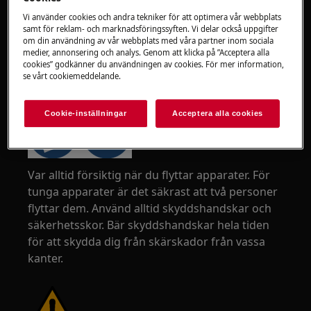
Vi använder cookies och andra tekniker för att optimera vår webbplats
samt för reklam- och marknadsföringssyften. Vi delar också uppgifter
om din användning av vår webbplats med våra partner inom sociala
medier, annonsering och analys. Genom att klicka på ”Acceptera alla
cookies” godkänner du användningen av cookies. För mer information,
se vårt cookiemeddelande.
VARNING!
RISK FÖR SKADA
Cookie-inställningar
Acceptera alla cookies
Var alltid försiktig när du flyttar apparater. För
tunga apparater är det säkrast att två personer
flyttar dem. Använd alltid skyddshandskar och
säkerhetsskor. Bär skyddshandskar hela tiden
för att skydda dig från skärskador från vassa
kanter.