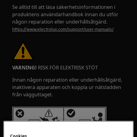
Se alltid till att läsa säkerhetsinformationen i
produktens användarhandbok innan du utför
någon reparation eller underhållsåtgärd.
https://www.electrolux.com/support/user-manuals/
VARNING!
RISK FÖR ELEKTRISK STÖT
Innan någon reparation eller underhållsåtgärd,
inaktivera apparaten och koppla ur nätsladden
från vägguttaget.
Cookies