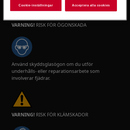
Cookie-inställningar
Acceptera alla cookies
VARNING!
RISK FÖR ÖGONSKADA
Använd skyddsglasögon om du utför
underhålls- eller reparationsarbete som
involverar fjädrar.
VARNING!
RISK FÖR KLÄMSKADOR