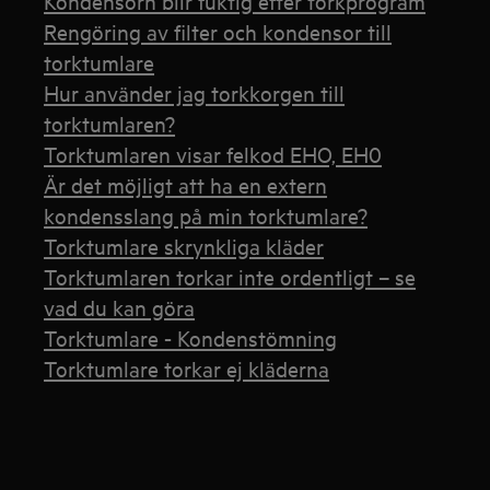
Kondensorn blir fuktig efter torkprogram
Rengöring av filter och kondensor till
torktumlare
Hur använder jag torkkorgen till
torktumlaren?
Torktumlaren visar felkod EHO, EH0
Är det möjligt att ha en extern
kondensslang på min torktumlare?
Torktumlare skrynkliga kläder
Torktumlaren torkar inte ordentligt – se
vad du kan göra
Torktumlare - Kondenstömning
Torktumlare torkar ej kläderna