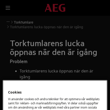
Torktumlare
Torktumlarens lucka öppnas när den är igång
Torktumlarens lucka
öppnas när den är igång
Problem
Torktumlarens lucka öppnas när den är
igång
Gäller
Cookies
Torktumlare
Vi använder cookies och andra tekniker för att optimera vår webbplats
samt för reklam- och marknadsföringssyften. Vi delar också uppgifter
om din användning av vår webbplats med våra partner inom sociala