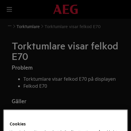
Torktumlare
Torktumlare visar felkod E70
Torktumlare visar felkod
E70
Problem
Torktumlare visar felkod E70 på displayen
Felkod E70
Gäller
Torktumlare
Cookies
Lösning