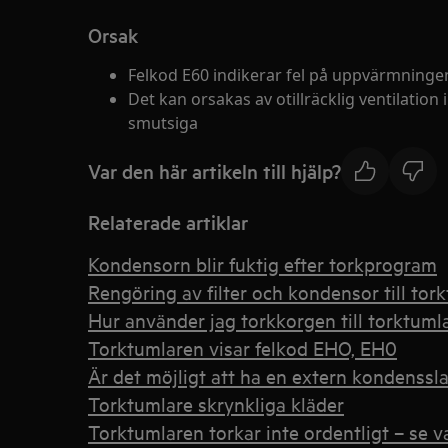
Orsak
Felkod E60 indikerar fel på uppvärmninge
Det kan orsakas av otillräcklig ventilation i
smutsiga
Var den här artikeln till hjälp?
Relaterade artiklar
Kondensorn blir fuktig efter torkprogram
Rengöring av filter och kondensor till tor
Hur använder jag torkkorgen till torktuml
Torktumlaren visar felkod EHO, EH0
Är det möjligt att ha en extern kondenssl
Torktumlare skrynkliga kläder
Torktumlaren torkar inte ordentligt – se 