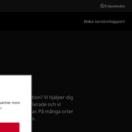
Erbjudanden
Boka service
Support
ehov av reparation? Vi hjälper dig
 partner inom
kniker är certifierade och vi
u
 av originaldelar. På många orter
on till fast pris.