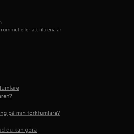
n
 rummet eller att filtrena är
ktumlare
aren?
ang på min torktumlare?
vad du kan göra