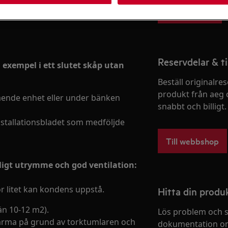
Boka service
Reservdelar & ti
ll exempel i ett slutet skåp utan
Beställ originalres
produkt från aeg 
tående enhet eller under bänken
snabbt och billigt.
installationsbladet som medföljde
Till webbshop
kligt utrymme och god ventilation:
r litet kan kondens uppstå.
Hitta din prod
 än 10-12 m2).
Lös problem och s
arma på grund av torktumlaren och
dokumentation om