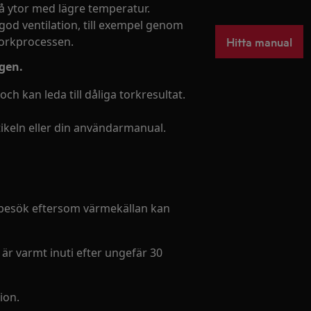
 ytor med lägre temperatur.
od ventilation, till exempel genom
Hitta manual
torkprocessen.
ngen.
ch kan leda till dåliga torkresultat.
rtikeln eller din användarmanual.
nbesök eftersom värmekällan kan
r varmt inuti efter ungefär 30
ion.