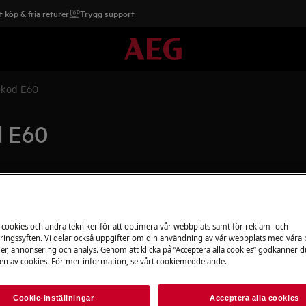
 köp & fria returer
Trygg support
elkod E60
d E60
Boka service
Är din produkt i b
 cookies och andra tekniker för att optimera vår webbplats samt för reklam- och
 är blöt
ingssyften. Vi delar också uppgifter om din användning av vår webbplats med våra
gärna. Alla våra te
er, annonsering och analys. Genom att klicka på ”Acceptera alla cookies” godkänner d
använder oss bara
n av cookies. För mer information, se vårt cookiemeddelande.
erbjuder vi reparati
Cookie-inställningar
Acceptera alla cookies