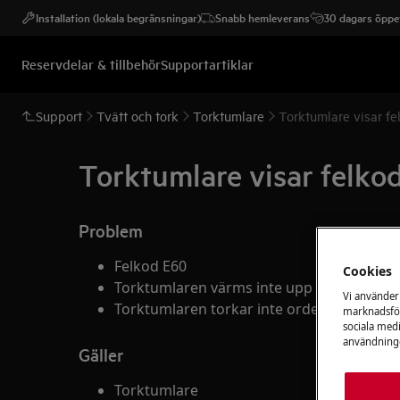
Installation (lokala begränsningar)
Snabb hemleverans
30 dagars öppet
Reservdelar & tillbehör
Supportartiklar
Support
Tvätt och tork
Torktumlare
Torktumlare visar f
Torktumlare visar felko
Problem
Felkod E60
Cookies
Torktumlaren värms inte upp
Vi använder
Torktumlaren torkar inte ordenligt, tvätten
marknadsför
sociala medi
användninge
Gäller
Torktumlare