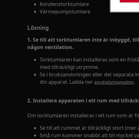
Kondenstorktumlare
Värmepumpstumlare
Lösning
1. Se till att torktumlaren inte är inbyggd, ti
någon ventilation.
Torktumlaren kan installeras som en fris
med tillräckligt utrymme.
Se i bruksanvisningen eller det separata 
din apparat. Ladda ner
.
användarmanualen
2. Installera apparaten i ett rum med tillräc
Om torktumlaren installeras i ett rum som är fö
Se till att rummet är tillräckligt stort (mer
Små rum kommer snabbt att bli mycket v