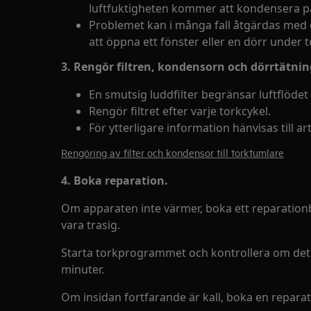
luftfuktigheten kommer att kondensera på
Problemet kan i många fall åtgärdas med g
att öppna ett fönster eller en dörr under 
3. Rengör filtren, kondensorn och dörrtätni
En smutsig luddfilter begränsar luftflödet o
Rengör filtret efter varje torkcykel.
För ytterligare information hänvisas till a
Rengöring av filter och kondensor till torktumlare
4. Boka reparation.
Om apparaten inte värmer, boka ett reparatio
vara trasig.
Starta torkprogrammet och kontrollera om det ä
minuter.
Om insidan fortfarande är kall, boka en reparat