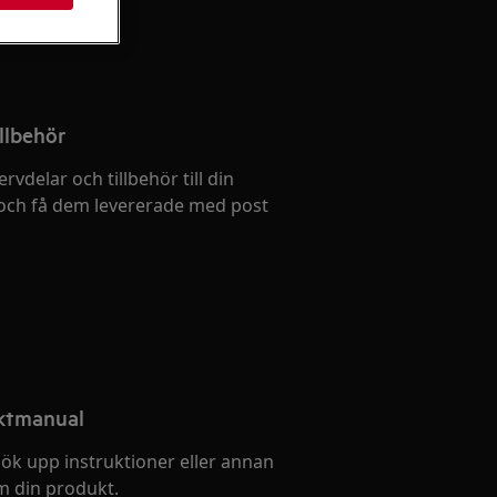
llbehör
ervdelar och tillbehör till din
och få dem levererade med post
uktmanual
ök upp instruktioner eller annan
 din produkt.