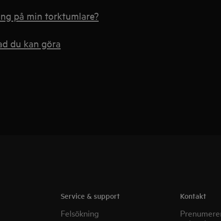
ang på min torktumlare?
vad du kan göra
Service & support
Kontakt
Felsökning
Prenumerer