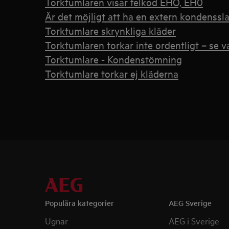
Torktumlaren visar felkod EHO, EH0
Är det möjligt att ha en extern kondenssl
Torktumlare skrynkliga kläder
Torktumlaren torkar inte ordentligt – se 
Torktumlare - Kondenstömning
Torktumlare torkar ej kläderna
Populära kategorier
AEG Sverige
Ugnar
AEG i Sverige