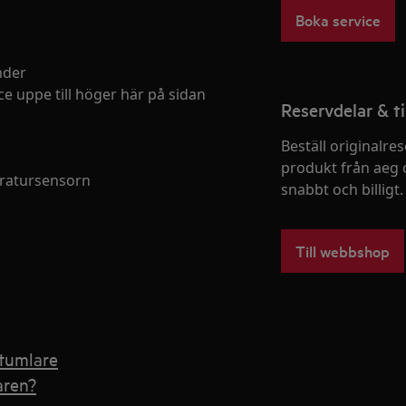
Boka service
nder
e uppe till höger här på sidan
Reservdelar & ti
Beställ originalres
produkt från aeg 
peratursensorn
snabbt och billigt.
Till webbshop
ktumlare
aren?