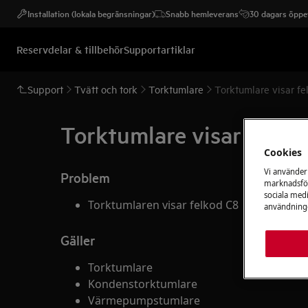
Installation (lokala begränsningar)
Snabb hemleverans
30 dagars öppet
Reservdelar & tillbehör
Supportartiklar
Support
Tvätt och tork
Torktumlare
Torktumlare visar fe
Torktumlare visar felko
Cookies
Vi använder
Problem
marknadsför
sociala medi
Torktumlaren visar felkod C8
användninge
Gäller
Torktumlare
Kondenstorktumlare
Värmepumpstumlare