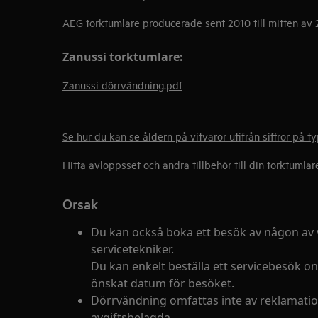
AEG torktumlare producerade sent 2010 till mitten av 
Zanussi torktumlare:
Zanussi dörrvändning.pdf
Se hur du kan se åldern på vitvaror utifrån siffror på 
Hitta avloppsset och andra tillbehör till din torktumla
Orsak
Du kan också boka ett besök av någon av 
servicetekniker.
Du kan enkelt beställa ett servicebesök onl
önskat datum för besöket.
Dörrvändning omfattas inte av reklamatio
avgiftsbelagda.