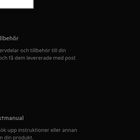
llbehör
ervdelar och tillbehör till din
och få dem levererade med post
uktmanual
ök upp instruktioner eller annan
 din produkt.