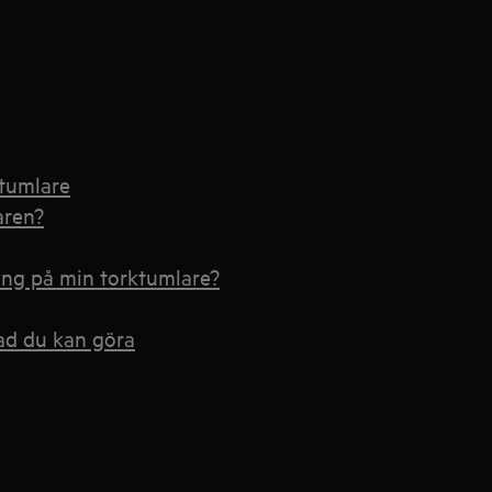
ktumlare
aren?
ang på min torktumlare?
vad du kan göra