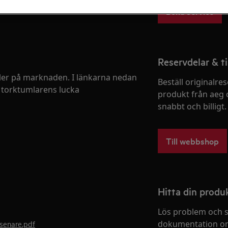
Boka service
Reservdelar & ti
ller på marknaden. I länkarna nedan
Beställ originalres
å torktumlarens lucka
produkt från aeg 
snabbt och billigt.
Till webbshop
Hitta din prod
Lös problem och s
dokumentation om
senare.pdf