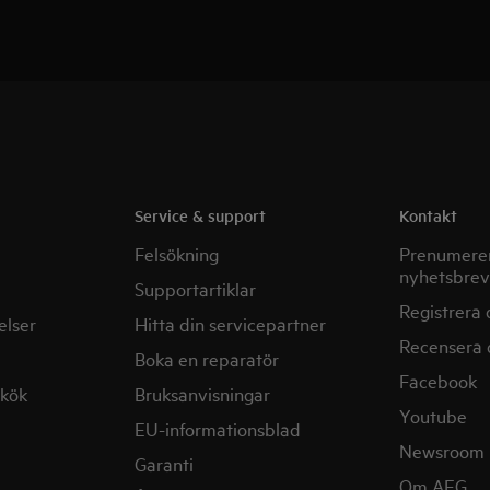
Service & support
Kontakt
Felsökning
Prenumerer
nyhetsbrev
Supportartiklar
Registrera 
elser
Hitta din servicepartner
Recensera 
Boka en reparatör
Facebook
mkök
Bruksanvisningar
Youtube
EU-informationsblad
Newsroom
Garanti
Om AEG