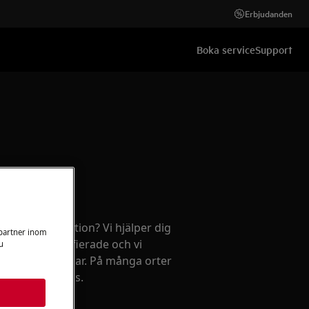
Erbjudanden
Boka service
Support
ehov av reparation? Vi hjälper dig
 partner inom
kniker är certifierade och vi
u
 av originaldelar. På många orter
on till fast pris.