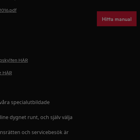
2016.pdf
Hitta manual
typskylten HÄR
re HÄR
våra specialutbildade
ine dygnet runt, och själv välja
nsrätten och servicebesök är