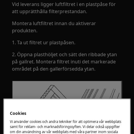
Vid leverans ligger luftfiltret i en plastpåse för
att upprätthålla filterprestandan.
Montera luftfiltret innan du aktiverar
produkten.
1. Ta ut filtret ur plastpåsen.
2. Öppna plasthöljet och sätt den ribbade ytan
på gallret. Montera filtret inuti det markerade
området på den gallerförsedda ytan.
Cookies
Vi använder cookies och andra tekniker för att optimera vår webbplats
samt för reklam- och marknadsföringssyften. Vi delar också uppgifter
om din användning av vår webbplats med våra partner inom sociala