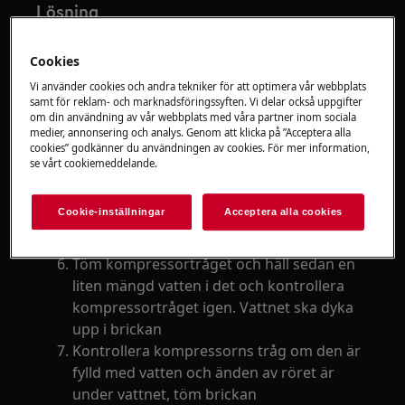
Lösning
Tryck in fingret i insidan av ett hörn av
Cookies
dörrtätningen för att frigöra lite sug och
Vi använder cookies och andra tekniker för att optimera vår webbplats
göra det lättare att öppna dörren strax
samt för reklam- och marknadsföringssyften. Vi delar också uppgifter
efter att du stängt den
om din användning av vår webbplats med våra partner inom sociala
Vänta ca. en minut innan du öppnar
medier, annonsering och analys. Genom att klicka på ”Acceptera alla
cookies” godkänner du användningen av cookies. För mer information,
dörren igen om den precis har stängts
se vårt cookiemeddelande.
Undvik att slå igen dörren
Kontrollera att packningens yta är ren
Cookie-inställningar
Acceptera alla cookies
Kontrollera avloppsslangen inuti
apparaten och rengör den
Töm kompressortråget och häll sedan en
liten mängd vatten i det och kontrollera
kompressortråget igen. Vattnet ska dyka
upp i brickan
Kontrollera kompressorns tråg om den är
fylld med vatten och änden av röret är
under vattnet, töm brickan