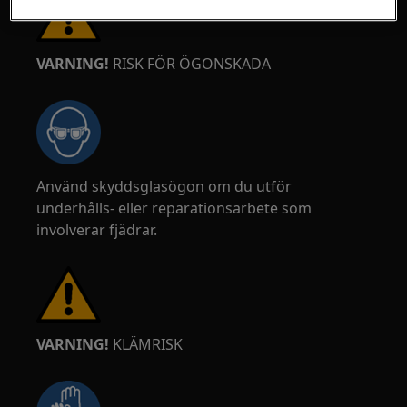
VARNING!
RISK FÖR ÖGONSKADA
Använd skyddsglasögon om du utför
underhålls- eller reparationsarbete som
involverar fjädrar.
VARNING!
KLÄMRISK