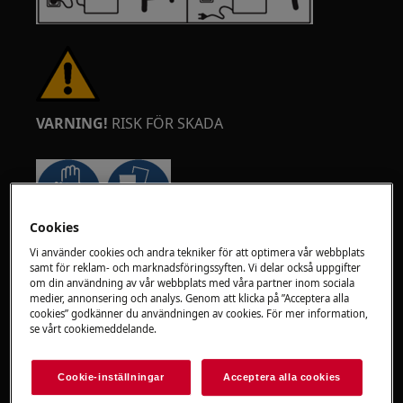
VARNING!
RISK FÖR SKADA
Cookies
Var alltid försiktig när du flyttar apparater. För
Vi använder cookies och andra tekniker för att optimera vår webbplats
tunga apparater är det säkrast att två personer
samt för reklam- och marknadsföringssyften. Vi delar också uppgifter
om din användning av vår webbplats med våra partner inom sociala
flyttar dem. Använd alltid skyddshandskar och
medier, annonsering och analys. Genom att klicka på ”Acceptera alla
säkerhetsskor. Bär skyddshandskar hela tiden
cookies” godkänner du användningen av cookies. För mer information,
för att skydda dig från skärskador från vassa
se vårt cookiemeddelande.
kanter.
Cookie-inställningar
Acceptera alla cookies