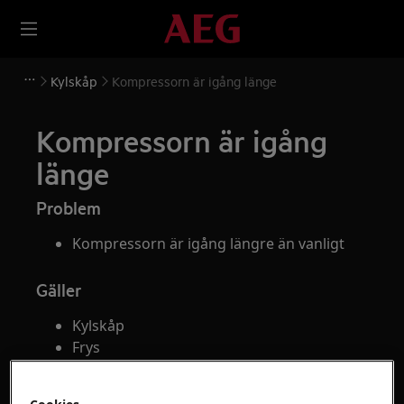
Kylskåp
Kompressorn är igång länge
Kompressorn är igång
länge
Problem
Kompressorn är igång längre än vanligt
Gäller
Kylskåp
Frys
Kyl-fry