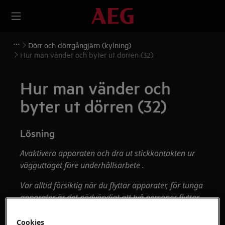
Dörr och dörrgångjärn (kylning)
Hur man vänder och byter ut dörren (32)
Hur man vänder och
byter ut dörren (32)
Lösning
Avaktivera apparaten och dra ut stickkontakten ur
vägguttaget
före underhållsarbete
.
Var alltid försiktig när du flyttar apparater, för tunga
apparater är det nödvändigt att två personer flyttar
dem.
Cookies