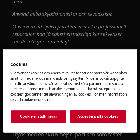
dem.
Använd alltid skyddshandskar och skyddsskor.
Observera att självreparation eller icke-professionell
reparation kan få säkerhetsmässiga konsekvenser
om de inte görs ordentligt
Hur man tar isär och monterar
vattendispensern
Cookies
Ta bort kontrollpanelen (se relevant avsnitt).
Vi använder cookies och andra tekniker för att optimera vår webbplats
samt för reklam- och marknadsföringssyften. Vi delar också uppgifter
om din användning av vår webbplats med våra partner inom sociala
medier, annonsering och analys. Genom att klicka på ”Acceptera alla
cookies” godkänner du användningen av cookies. För mer information,
se vårt cookiemeddelande.
Cookie-inställningar
Acceptera alla cookies
Tryck med en skruvmejsel på fliken som fäster