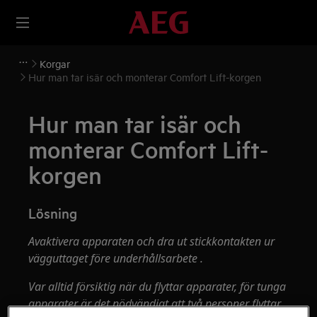
Korgar
Hur man tar isär och monterar Comfort Lift-korgen
Hur man tar isär och
monterar Comfort Lift-
korgen
Lösning
Avaktivera apparaten och dra ut stickkontakten ur
vägguttaget
före underhållsarbete
.
Var alltid försiktig när du flyttar apparater, för tunga
apparater är det nödvändigt att två personer flyttar