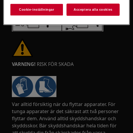
Cookie-inställningar
Acceptera alla cookies
VARNING!
RISK FÖR SKADA
Var alltid försiktig när du flyttar apparater. För
tunga apparater är det säkrast att två personer
flyttar dem. Använd alltid skyddshandskar och
skyddsskor. Bär skyddshandskar hela tiden för
att skydda dig från skärskador från vassa