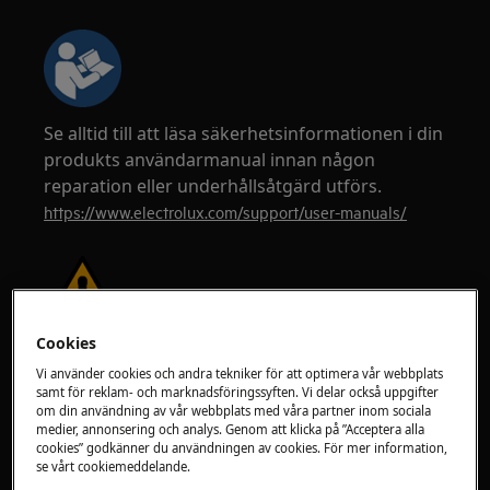
Se alltid till att läsa säkerhetsinformationen i din
produkts användarmanual innan någon
reparation eller underhållsåtgärd utförs.
https://www.electrolux.com/support/user-manuals/
Cookies
VARNING!
RISK FÖR ELEKTRISK STÖT
Vi använder cookies och andra tekniker för att optimera vår webbplats
Innan någon reparation eller underhållsåtgärd,
samt för reklam- och marknadsföringssyften. Vi delar också uppgifter
om din användning av vår webbplats med våra partner inom sociala
inaktivera apparaten och koppla ur nätsladden
medier, annonsering och analys. Genom att klicka på ”Acceptera alla
från vägguttaget.
cookies” godkänner du användningen av cookies. För mer information,
se vårt cookiemeddelande.