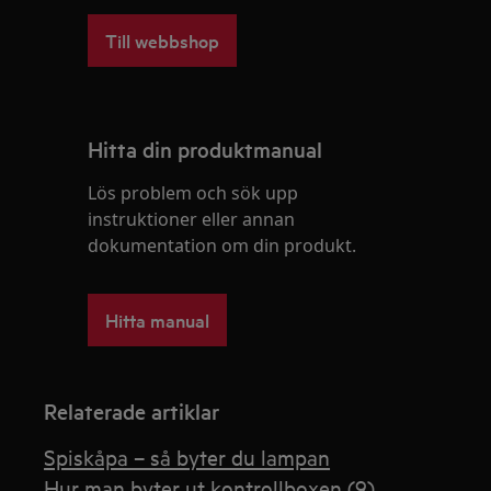
Till webbshop
Hitta din produktmanual
Lös problem och sök upp
instruktioner eller annan
dokumentation om din produkt.
Hitta manual
Relaterade artiklar
Spiskåpa – så byter du lampan
Hur man byter ut kontrollboxen (9)