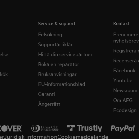
Service & support
Kontakt
Felsökning
Prenumerer
nyhetsbrev
Supportartiklar
Registrera 
elser
Hitta din servicepartner
Recensera 
Boka en reparatör
Facebook
mkök
Bruksanvisningar
Youtube
EU-informationsblad
Newsroom
Garanti
Om AEG
Ångerrätt
Ecodesign
er
Juridisk information
Cookiemeddelande