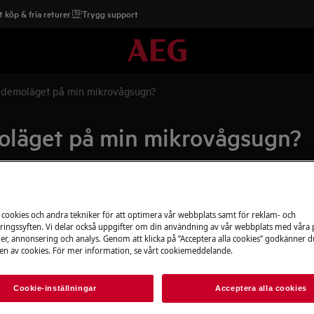
 köp & fria returer
Trygg support
g demoläget på min mikrovågsugn?
moläget på min mikrovågsugn?
Reservdelar & ti
krovågsugn?
 cookies och andra tekniker för att optimera vår webbplats samt för reklam- och
ingssyften. Vi delar också uppgifter om din användning av vår webbplats med våra
Beställ originalres
er, annonsering och analys. Genom att klicka på ”Acceptera alla cookies” godkänner d
produkt från aeg 
n av cookies. För mer information, se vårt cookiemeddelande.
snabbt och billigt.
Cookie-inställningar
Acceptera alla cookies
Till webbshop