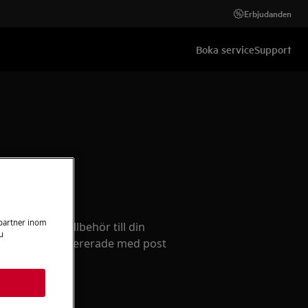
Erbjudanden
Boka service
Support
llbehör
 partner inom
ervdelar och tillbehör till din
u
och få dem levererade med post