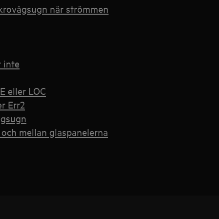
mikrovågsugn när strömmen
 inte
E eller LOC
er Err2
ågsugn
och mellan glaspanelerna