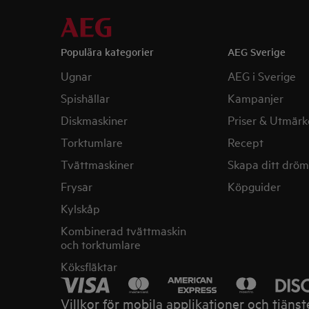
Populära kategorier
AEG Sverige
Ugnar
AEG i Sverige
Spishällar
Kampanjer
Diskmaskiner
Priser & Utmärk
Torktumlare
Recept
Tvättmaskiner
Skapa ditt drö
Frysar
Köpguider
Kylskåp
Kombinerad tvättmaskin
och torktumlare
Köksfläktar
Villkor för mobila applikationer och tjänst