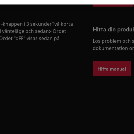
 -knappen i 3 sekunderTvå korta
Hitta din prod
 i vänteläge och sedan:- Ordet
 Ordet "oFF" visas sedan på
Lös problem och s
dokumentation om
Hitta manual