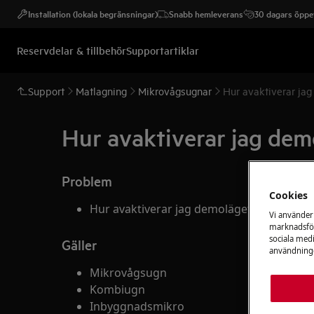
Installation (lokala begränsningar)
Snabb hemleverans
30 dagars öppet
Reservdelar & tillbehör
Supportartiklar
Support
Matlagning
Mikrovågsugnar
Hur avaktiverar ja
Hur avaktiverar jag de
Problem
Cookies
Hur avaktiverar jag demoläget på min mi
Vi använder
marknadsför
sociala medi
Gäller
användninge
Mikrovågsugn
Kombiugn
Inbyggnadsmikro