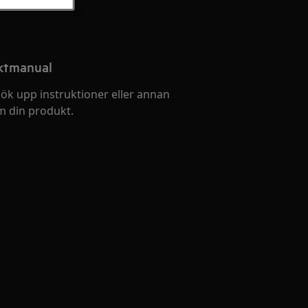
uktmanual
ök upp instruktioner eller annan
 din produkt.