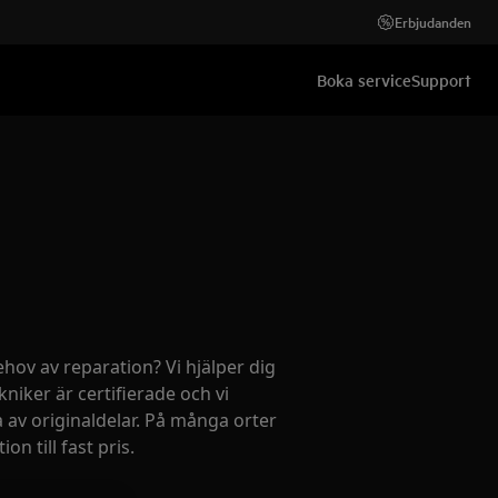
Erbjudanden
Boka service
Support
ehov av reparation? Vi hjälper dig
kniker är certifierade och vi
 av originaldelar. På många orter
on till fast pris.