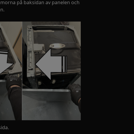
lämmorna på baksidan av panelen och
n.
ida.