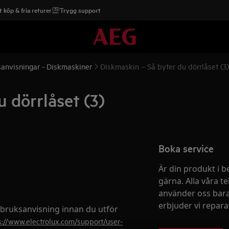
 köp & fria returer
Trygg support
anvisningar - Diskmaskiner
Diskmaskin – Så byter du dörrlåset (3)
 dörrlåset (3)
Boka service
Är din produkt i b
gärna. Alla våra te
använder oss bara
erbjuder vi reparati
 bruksanvisning innan du utför
s://www.electrolux.com/support/user-