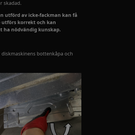
är skadad.
on utförd av icke‑fackman kan få
utförs korrekt och kan
att ha nödvändig kunskap.
er diskmaskinens bottenkåpa och