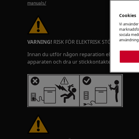
manuals/
Cookies
Vi använder
marknadsför
sociala medi
användninge
VARNING!
RISK FÖR ELEKTRISK STÖT
Innan du utför någon reparation eller underhål
apparaten och dra ur stickkontakten ur väggut