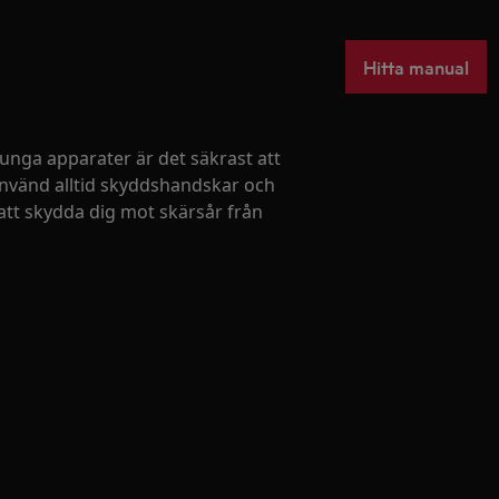
Hitta manual
 tunga apparater är det säkrast att
 Använd alltid skyddshandskar och
att skydda dig mot skärsår från