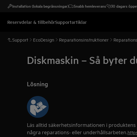
Installation (lokala begränsningar)
Snabb hemleverans
30 dagars öppet
Reservdelar & tillbehör
Supportartiklar
Support
EcoDesign
Reparationsinstruktioner
Reparations
Diskmaskin – Så byter du
Lösning
Läs alltid säkerhetsinformationen i produktens
några reparations- eller underhållsarbeten.
http