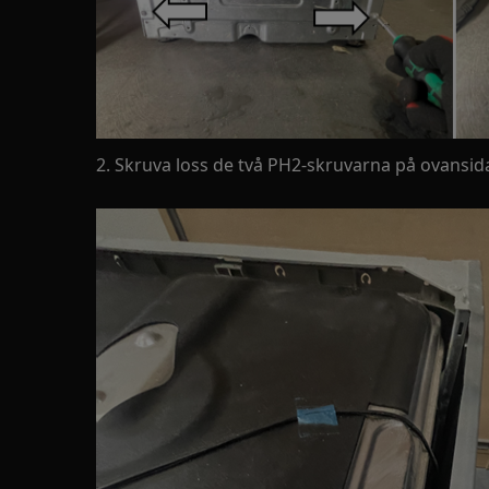
2. Skruva loss de två PH2-skruvarna på ovansi