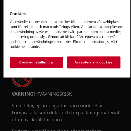
VARNING!
RISK FÖR ÖGONSKADA
Cookies
Vi använder cookies och andra tekniker för att optimera vår webbplats
samt för reklam- och marknadsföringssyften. Vi delar också uppgifter om
din användning av vår webbplats med våra partner inom sociala medier,
annonsering och analys. Genom att klicka på ”Acceptera alla cookies”
Använd skyddsglasögon när du utför
godkänner du användningen av cookies. För mer information, se vårt
underhålls- eller reparationsarbete som
cookiemeddelande.
involverar fjädrar.
Cookie-inställningar
Acceptera alla cookies
VARNING!
KVÄVNINGSRISK
Små delar, ej lämpliga för barn under 3 år.
Förvara alla små delar och förpackningsmaterial
utom räckhåll för barn.