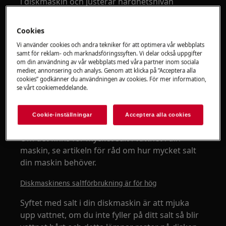
i diskmaskin och justerar hårdhetsnivån
Cookies
Vi använder cookies och andra tekniker för att optimera vår webbplats
samt för reklam- och marknadsföringssyften. Vi delar också uppgifter
om din användning av vår webbplats med våra partner inom sociala
medier, annonsering och analys. Genom att klicka på ”Acceptera alla
Play
cookies” godkänner du användningen av cookies. För mer information,
se vårt cookiemeddelande.
Cookie-inställningar
Acceptera alla cookies
Om det finns för mycket salt i vattnet i din
maskin, se artikeln för råd om hur mycket salt
din maskin behöver.
Diskmaskinens saltförbrukning är för hög
Syftet med salt i din diskmaskin är att mjuka
upp vattnet, om du inte fyller på ditt salt så blir