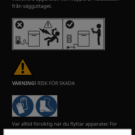
från vägguttaget.
VARNING!
RISK FÖR SKADA
Var alltid försiktig när du flyttar apparater. För
tunga apparater är det säkrast att två personer