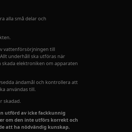
ara alla små delar och
kten.
 vattenförsörjningen till
Allt underhåll ska utföras när
an skada elektroniken om apparaten
avsedda ändamål och kontrollera att
a användas till.
är skadad.
on utförd av icke fackkunnig
r om den inte utförs korrekt och
nde att ha nödvändig kunskap.