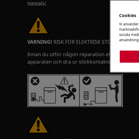
manuals/
Cookies
Vi använder
marknadsför
sociala medi
användninge
VARNING!
RISK FÖR ELEKTRISK STÖT
Innan du utför någon reparation eller underhål
apparaten och dra ur stickkontakten ur väggut