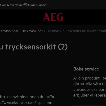
 köp & fria returer
Trygg support
anvisningar - Diskmaskiner
Diskmaskin – Så byter du trycksensork
u trycksensorkit (2)
Boka service
Är din produkt i b
gärna. Alla våra te
använder oss bara
erbjuder vi reparati
 bruksanvisning innan du utför
s://www.electrolux.com/support/user-