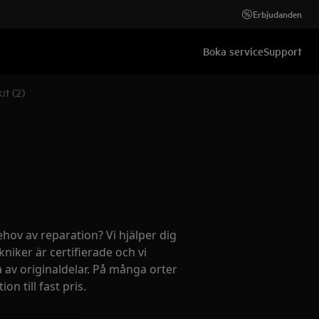
Erbjudanden
Boka service
Support
it (2)
ehov av reparation? Vi hjälper dig
kniker är certifierade och vi
 av originaldelar. På många orter
on till fast pris.