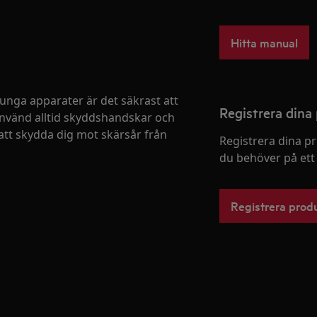
Hitta manual
 tunga apparater är det säkrast att
Registrera dina
 Använd alltid skyddshandskar och
att skydda dig mot skärsår från
Registrera dina p
du behöver på ett
Registrera prod