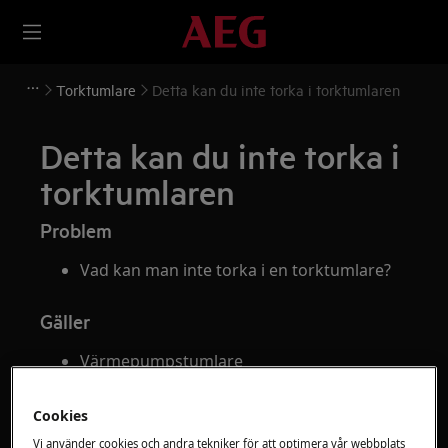
Torktumlare
Detta kan du inte torka i torktumlaren
Detta kan du inte torka i
torktumlaren
Problem
Vad kan man inte torka i en torktumlare?
Gäller
Värmepumpstumlare
Kondenstorktumlare
Cookies
Lösning
Vi använder cookies och andra tekniker för att optimera vår webbplats