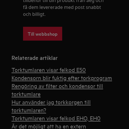
tillbehör till din produkt från aeg och
få dem levererade med post snabbt
och billigt.
Till webbshop
Relaterade artiklar
Torktumlaren visar felkod E50
Kondensorn blir fuktig efter torkprogram
Rengöring av filter och kondensor till
torktumlare
Hur använder jag torkkorgen till
torktumlaren?
Torktumlaren visar felkod EHO, EH0
Är det möjligt att ha en extern