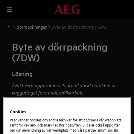
dörrpackningar
Byte av dörrpackning (7DW)
Byte av dörrpackning
(7DW)
Lösning
Avaktivera apparaten och dra ut stickkontakten ur
vägguttaget före underhållsarbete.
Var alltid försiktig när du flyttar apparater, för tunga
apparater är det nödvändigt att två personer flyttar
Cookies
dem.
Vi använder cookies och andra tekniker för att optimera vår webbplats
samt för reklam- och marknadsföringssyften. Vi delar också uppgifter
Använd alltid skyddshandskar och skyddsskor.
om din användning av vår webbplats med våra partner inom sociala